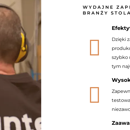
WYDAJNE ZAP
BRANŻY STOL
Efekty
Dzięki
produkc
szybko 
tym naj
Wysok
Zapewni
testowa
niezawo
Zaawa