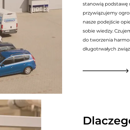
stanowią podstawę n
przywiązujemy ogrom
nasze podejście opie
sobie wiedzy. Czujem
do tworzenia harmon
długotrwałych zwią
Dlaczeg