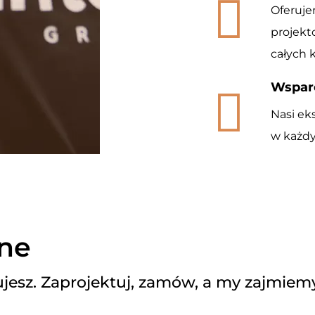
Oferuj
projekt
całych 
Wsparc
Nasi ek
w każdy
ine
jesz. Zaprojektuj, zamów, a my zajmiemy 