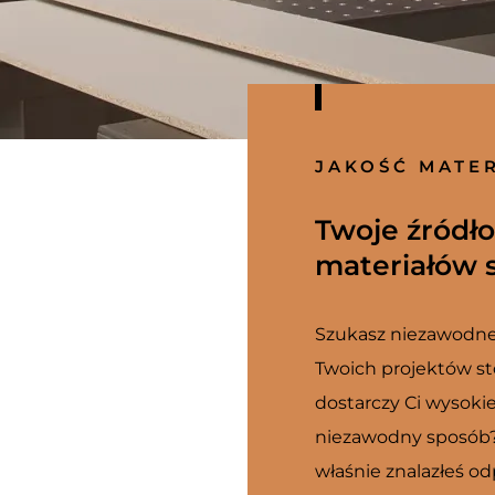
JAKOŚĆ MATE
Twoje źródło
materiałów s
Szukasz niezawodneg
Twoich projektów sto
dostarczy Ci wysokie
niezawodny sposób? 
właśnie znalazłeś o