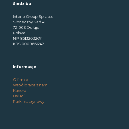
Siedziba
Interio Group Sp z o.o.
Słoneczny Sad 4D
72-003 Dołuje
Polska
NIP 8513203267
KRS 0000661242
Informacje
O firmie
Współpraca z nami
Kariera
Usługi
Park maszynowy