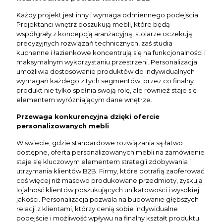
Każdy projekt jest inny i wymaga odmiennego podejścia.
Projektanci wnętrz poszukują mebli, które będą
współgrały z koncepcją aranżacyjną, stolarze oczekują
precyzyjnych rozwiązań technicznych, zaś studia
kuchenne i łazienkowe koncentrują się na funkcjonalności i
maksymalnym wykorzystaniu przestrzeni. Personalizacja
umożliwia dostosowanie produktów do indywidualnych
wymagań każdego z tych segmentów, przez co finalny
produkt nie tylko spełnia swoją rolę, ale również staje się
elementem wyróżniającym dane wnętrze.
Przewaga konkurencyjna dzięki ofercie
personalizowanych mebli
W świecie, gdzie standardowe rozwiązania są łatwo
dostępne, oferta personalizowanych mebli na zamówienie
staje się kluczowym elementem strategii zdobywania i
utrzymania klientów B2B. Firmy, które potrafią zaoferować
coś więcej niż masowo produkowane przedmioty, zyskują
lojalność klientów poszukujących unikatowości i wysokiej
jakości. Personalizacja pozwala na budowanie głębszych
relacji z klientami, którzy cenią sobie indywidualne
podejście i możliwość wpływu na finalny kształt produktu.