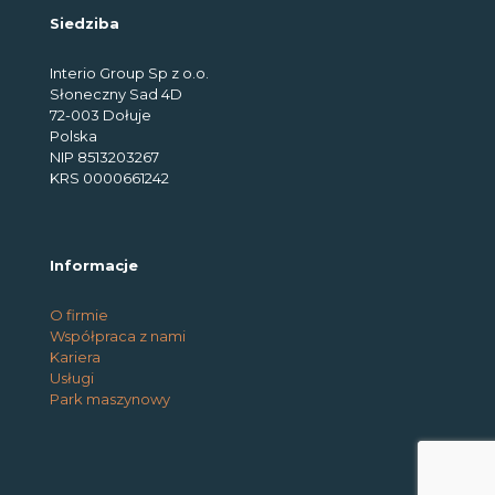
Siedziba
Interio Group Sp z o.o.
Słoneczny Sad 4D
72-003 Dołuje
Polska
NIP 8513203267
KRS 0000661242
Informacje
O firmie
Współpraca z nami
Kariera
Usługi
Park maszynowy