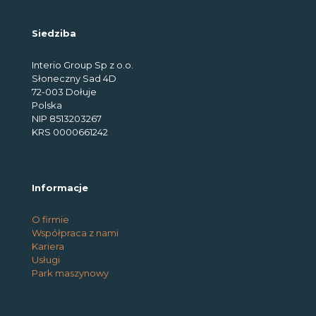
Siedziba
Interio Group Sp z o.o.
Słoneczny Sad 4D
72-003 Dołuje
Polska
NIP 8513203267
KRS 0000661242
Informacje
O firmie
Współpraca z nami
Kariera
Usługi
Park maszynowy