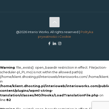
@2026 Interio Works. All rights reserved |
Polityka
prywatności i Cookie
Warning
: file_exists(): open_basedir restriction in effect. File(action-
scheduler-pl_PL.mo) is not within the allowed path(s):
(/home/klient.dhosting.pl/interioweb/interioworks.com/:/home/klient.
in
/home/klient.dhosting.pl/interioweb/interioworks.com/publ
content/plugins/wpml-string-
translation/classes/MO/Hooks/LoadTranslationFile.php
on
line
82