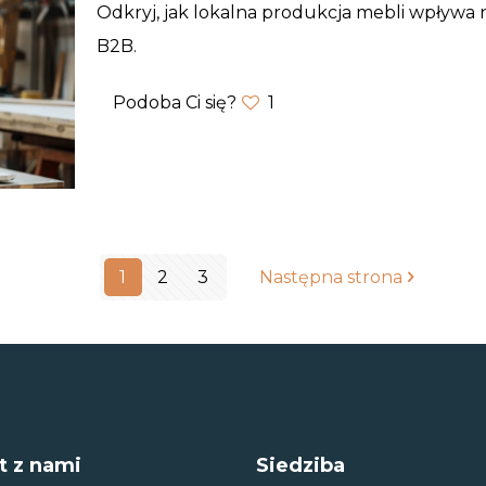
Odkryj, jak lokalna produkcja mebli wpływa na
B2B.
Podoba Ci się?
1
1
2
3
Następna strona
t z nami
Siedziba