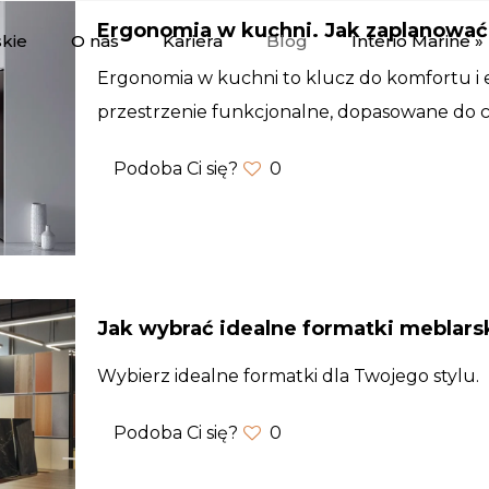
Ergonomia w kuchni. Jak zaplanować 
skie
O nas
Kariera
Blog
Interio Marine »
Ergonomia w kuchni to klucz do komfortu i e
przestrzenie funkcjonalne, dopasowane do 
Podoba Ci się?
0
Jak wybrać idealne formatki meblars
Wybierz idealne formatki dla Twojego stylu.
Podoba Ci się?
0