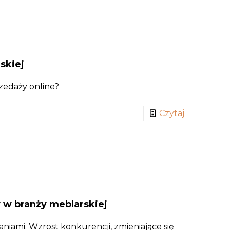
skiej
zedaży online?
Czytaj
w branży meblarskiej
iami. Wzrost konkurencji, zmieniające się