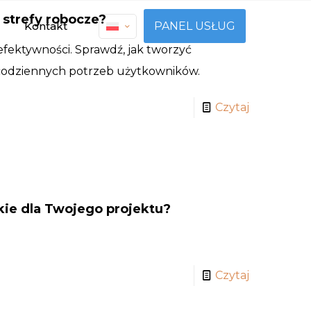
strefy robocze?
Kontakt
PANEL USŁUG
fektywności. Sprawdź, jak tworzyć
codziennych potrzeb użytkowników.
Czytaj
kie dla Twojego projektu?
Czytaj